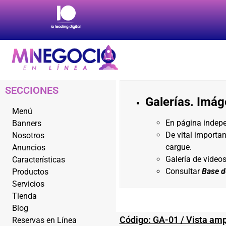
SECCIONES
Galerías. Imág
Menú
En página indep
Banners
De vital importa
Nosotros
cargue.
Anuncios
Galería de videos
Características
Consultar
Base d
Productos
Servicios
Tienda
Blog
Código: GA-01 / Vista ampl
Reservas en Línea